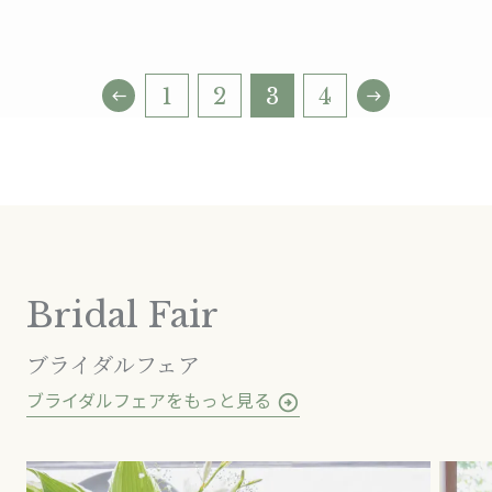
投
1
2
3
4
west
east
稿
ナ
ビ
ゲ
ー
Bridal Fair
シ
ブライダルフェア
ョ
ブライダルフェアをもっと見る
arrow_circle_right
ン