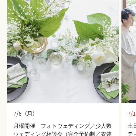
7/6（月）
7/
月曜開催 フォトウェディング／少人数
土
ウェディング相談会（完全予約制／衣装
デ