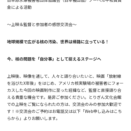
日本原水爆被害者団体協議会（日本被団協）ノーベル平和賞賞
金による活動
〜上映＆監督と参加者の感想交流会〜
地球規模で広がる核の汚染、世界は帰路に立っている！
今、核の問題を「自分事」として捉えるステージへ
上映後、映像を通して、人々と語り合いたいと、映画「放射線
を浴びたX年後」をはじめ、アメリカ核実験場の被害者にフォー
カスした今回の映画制作に至った経緯など、監督と直接語り合
える貴重な機会です。是非ご参加ください。とりぎん文化会館
での上映をご覧になられたの方は、交流会のみの参加大歓迎で
す！※交流会のご予約はお電話又は以下「Web申し込みはこち
らから」よりお願いします。