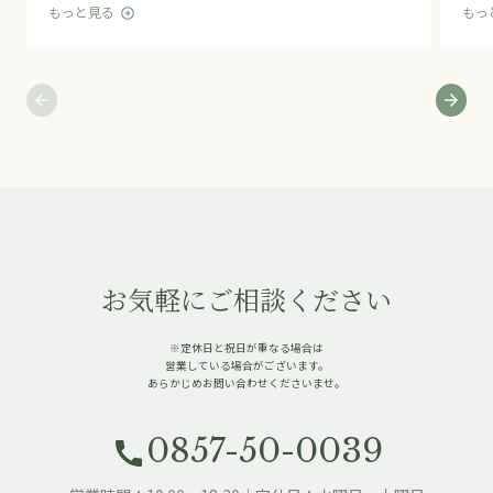
もっと見る
もっ
arrow_circle_right
arrow_back
arrow_forward
お気軽にご相談ください
※定休日と祝日が重なる場合は
営業している場合がございます。
あらかじめお問い合わせくださいませ。
0857-50-0039
call